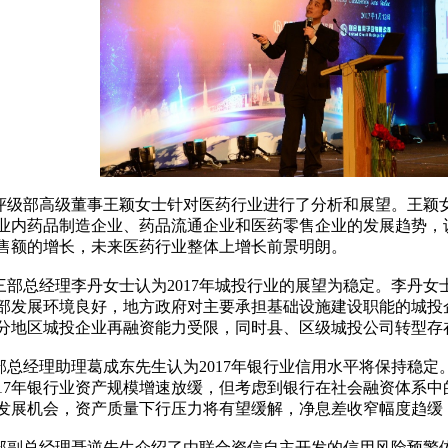
评级部高级董事王颖女士针对医药行业进行了分析和展望。王颖
业内药品制造企业、药品流通企业和医药零售企业的发展趋势，
售额的增长，未来医药行业整体上增长前景明朗。
部总经理李丹女士认为2017年城投行业的展望为稳定。李丹女士
部发展环境良好，地方政府对主要承担基础设施建设职能的城投
分地区城投企业再融资能力受限，同时县、区级城投公司转型存
部总经理助理葛成东先生认为2017年银行业信用水平将保持稳
017年银行业资产规模增速放缓，但考虑到银行在社会融资体系
发展机会，资产质量下行压力将有望缓解，净息差收窄幅度趋缓
部副总经理聂逆先生介绍了由联合资信自主开发的信用风险预警